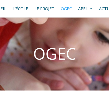
EIL
L’ÉCOLE
LE PROJET
OGEC
APEL
ACTU
OGEC