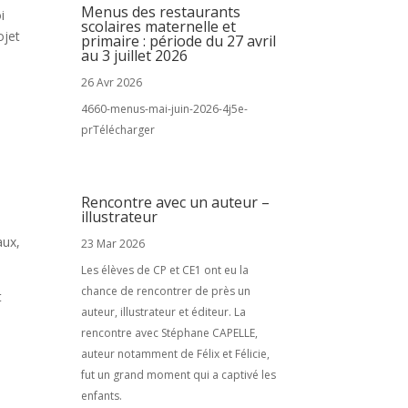
Menus des restaurants
i
scolaires maternelle et
ojet
primaire : période du 27 avril
au 3 juillet 2026
26 Avr 2026
4660-menus-mai-juin-2026-4j5e-
prTélécharger
Rencontre avec un auteur –
illustrateur
aux,
23 Mar 2026
Les élèves de CP et CE1 ont eu la
chance de rencontrer de près un
t
auteur, illustrateur et éditeur. La
rencontre avec Stéphane CAPELLE,
auteur notamment de Félix et Félicie,
fut un grand moment qui a captivé les
enfants.