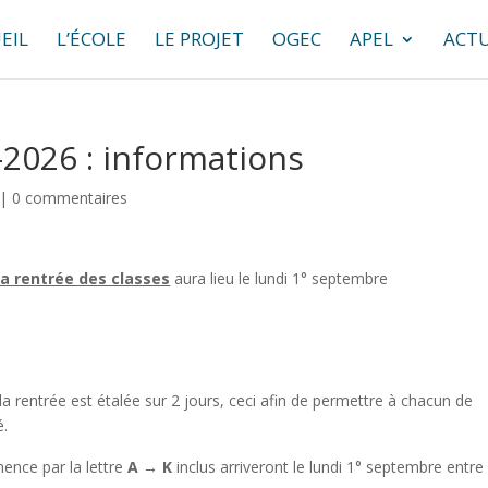
EIL
L’ÉCOLE
LE PROJET
OGEC
APEL
ACTU
-2026 : informations
|
0 commentaires
la rentrée des classes
aura lieu le lundi 1° septembre
la rentrée est étalée sur 2 jours, ceci afin de permettre à chacun de
é.
ence par la lettre
A
→
K
inclus arriveront le lundi 1° septembre entre