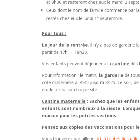
et 9h30 et resteront chez eux le mardi 2 sept
Ceux dont le nom de famille commence par la
restés chez eux le lundi 1° septembre.
Pour tous :
Le jour de la rentrée
, il n’y a pas de garderie 
partir de 17h → 18h30.
Vos enfants peuvent déjeuner à la
cantine
dès l
Pour information : le matin,
la garderie
de tous 
côté maternelle à 7h45 jusqu’à 8h25. Le soir, d
étude a lieu sur chaque site.
Cantine maternelle
: Sachez que les enfan
enfants sont nombreux à la sieste. Lorsque v
maison pour les petites sections.
Pensez aux copies des vaccinations pour le
Vous trouverez par ailleurs
ici, à toutes fins uti